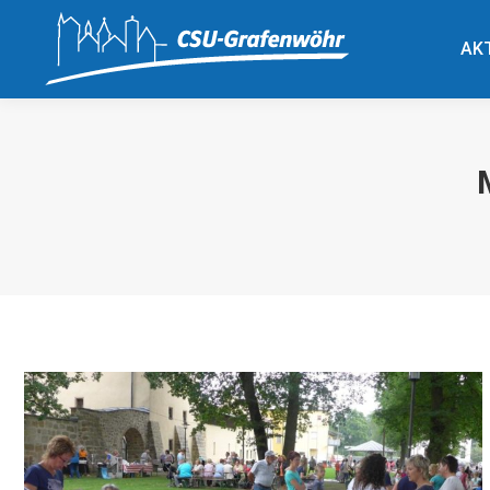
AK
AK