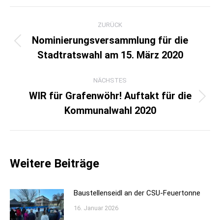
Kommentarnavigation
ZURÜCK
Nominierungsversammlung für die
Vorheriger
Stadtratswahl am 15. März 2020
Beitrag:
NÄCHSTES
WIR für Grafenwöhr! Auftakt für die
Nächster
Kommunalwahl 2020
Beitrag:
Weitere Beiträge
Baustellenseidl an der CSU-Feuertonne
16. Januar 2026