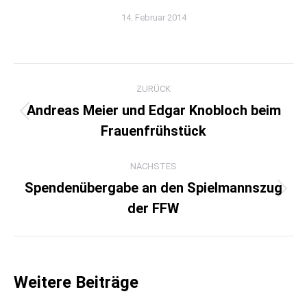
14. Februar 2014
Kommentarnavigation
ZURÜCK
Andreas Meier und Edgar Knobloch beim
Vorheriger
Frauenfrühstück
Beitrag:
NÄCHSTES
Spendenübergabe an den Spielmannszug
Nächster
der FFW
Beitrag:
Weitere Beiträge