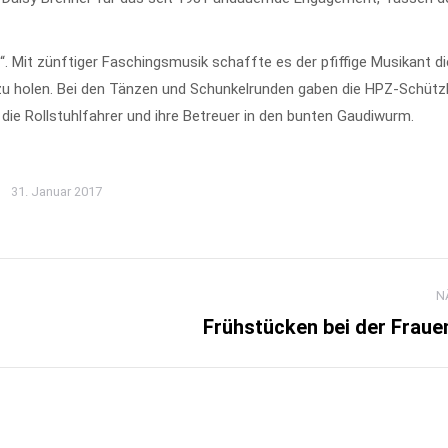
Mit zünftiger Faschingsmusik schaffte es der pfiffige Musikant di
 zu holen. Bei den Tänzen und Schunkelrunden gaben die HPZ-Schützl
die Rollstuhlfahrer und ihre Betreuer in den bunten Gaudiwurm.
31. Januar 2017
N
Frühstücken bei der Fraue
Nächster
Beitrag: