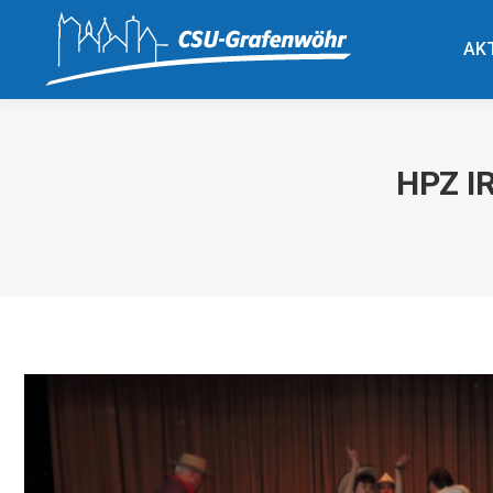
AK
AK
HPZ I