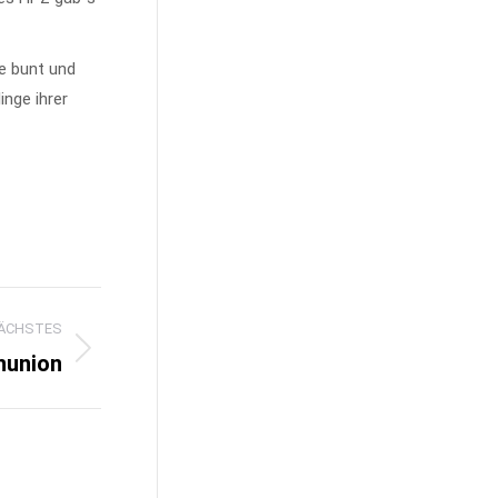
e bunt und
inge ihrer
ÄCHSTES
nunion