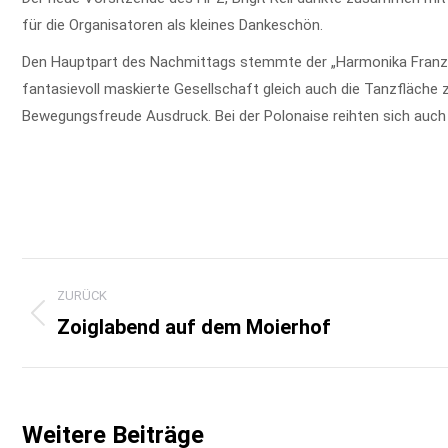
für die Organisatoren als kleines Dankeschön.
Den Hauptpart des Nachmittags stemmte der „Harmonika Franz“. 
fantasievoll maskierte Gesellschaft gleich auch die Tanzfläche
Bewegungsfreude Ausdruck. Bei der Polonaise reihten sich auch 
Kommentarnavigation
ZURÜCK
Zoiglabend auf dem Moierhof
Vorheriger
Beitrag:
Weitere Beiträge