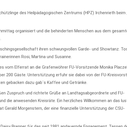
chützlinge des Heilpädagogischen Zentrums (HPZ) Irchenrieth beim 
chmittag organisiert und die behinderten Menschen aus dem gesamt
.
aschingsgesellschaft ihren schwungvollen Garde- und Showtanz. T
rainerinnen Rosi, Martina und Susanne.
es vom Elferrat an die Grafenwöhrer FU-Vorsitzende Monika Placzek
ber 200 Gäste. Unterstützung erfuhr sie dabei von der FU-Kreisvors
ten gebacken dazu gab´s Kaffee und Getränke.
oßen Zuspruch und richtete Grüße an Landtagsabgeordnete und FU-
und die anwesenden Kreisräte. Ein herzliches Willkommen an das lus
t Gerald Morgenstern, der eine finanzielle Unterstützung der CSU-
t Daisy Brenner für das seit 1981 andauernde Engagement, Tassen 