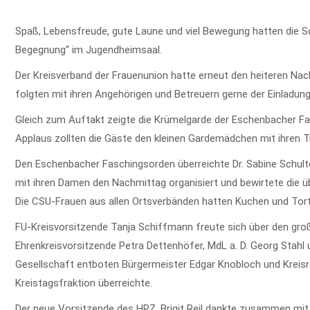
Spaß, Lebensfreude, gute Laune und viel Bewegung hatten die S
Begegnung“ im Jugendheimsaal.
Der Kreisverband der Frauenunion hatte erneut den heiteren Na
folgten mit ihren Angehörigen und Betreuern gerne der Einladung
Gleich zum Auftakt zeigte die Krümelgarde der Eschenbacher F
Applaus zollten die Gäste den kleinen Gardemädchen mit ihren T
Den Eschenbacher Faschingsorden überreichte Dr. Sabine Schult
mit ihren Damen den Nachmittag organisiert und bewirtete die ü
Die CSU-Frauen aus allen Ortsverbänden hatten Kuchen und Tor
FU-Kreisvorsitzende Tanja Schiffmann freute sich über den gr
Ehrenkreisvorsitzende Petra Dettenhöfer, MdL a. D. Georg Stahl 
Gesellschaft entboten Bürgermeister Edgar Knobloch und Kreisra
Kreistagsfraktion überreichte.
Der neue Vorsitzende des HPZ, Brigit Reil dankte zusammen mi