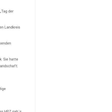
„Tag der
en Landkreis
osenden
. Sie hatte
tandschaft.
tige
des HPZ gab´s