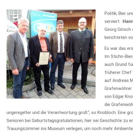
Politik, Bier
serviert.
Hann
Georg Girisch
berichteten v
Es war das er
Im Stichn-Bier
auch Grund für
früherer Chef
auf Andreas M
Grafenwöhrer 
von Edgar Kno
die Grafenwöhr
ungeregelter und die Verantwortung groß“, so Knobloch. Eine gr
Senioren bei Geburtstagsgratulationen, hier sei Geschichte zu er
Trauungszimmer ins Museum verlegen, um noch mehr Ambiente z