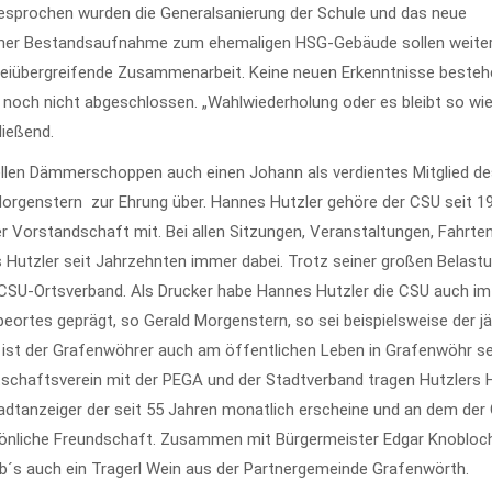
esprochen wurden die Generalsanierung der Schule und das neue
h einer Bestandsaufnahme zum ehemaligen HSG-Gebäude sollen weite
eiübergreifende Zusammenarbeit. Keine neuen Erkenntnisse besteh
noch nicht abgeschlossen. „Wahlwiederholung oder es bleibt so wie 
ließend.
ellen Dämmerschoppen auch einen Johann als verdientes Mitglied d
Morgenstern zur Ehrung über. Hannes Hutzler gehöre der CSU seit 1
 Vorstandschaft mit. Bei allen Sitzungen, Veranstaltungen, Fahrten
utzler seit Jahrzehnten immer dabei. Trotz seiner großen Belastu
m CSU-Ortsverband. Als Drucker habe Hannes Hutzler die CSU auch i
tes geprägt, so Gerald Morgenstern, so sei beispielsweise der jä
s ist der Grafenwöhrer auch am öffentlichen Leben in Grafenwöhr s
irtschaftsverein mit der PEGA und der Stadtverband tragen Hutzlers 
tadtanzeiger der seit 55 Jahren monatlich erscheine und an dem der
rsönliche Freundschaft. Zusammen mit Bürgermeister Edgar Knobloc
b´s auch ein Tragerl Wein aus der Partnergemeinde Grafenwörth.