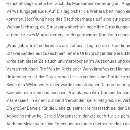
Haushaltslage stehe hier auch die Museumserweiterung an. Ang
Verwaltungsgebäude. Auf Eis lag bisher die Weiterarbeit, nac
kommen. Hoffnung hege das Stadtoberhaupt auf eine gute part
Wahlanfechtung, die Staatsanwaltschaft habe ihre Ermittlungen 
lauten die zwei Möglichkeiten, so Bürgermeister Knobloch absch
„Was gäb´s treffenderes als am Johanni-Tag mit dem tradition
Ortsverbandes auszuzeichnen“ leitete Ortsvorsitzender Gerald 
wirke seit dieser Zeit auch ununterbrochen im Ausschuss und der
Versammlungen, Treffen im Kreis oder Wahlkämpfen ist Hannes H
Unternehmer ist der Druckermeister ein verlässlicher Partner i
Sinne des WHannes Hutzler wurde beim Johanni-Dämmerschoppeor
Kalender eine Idee und auch ein Produkt von ihm. Darüber hinau
interessiert. In einem Dutzend Verbänden sei er Mitglied, der W
Ein großer Beweis für die Liebe zu seiner Heimatstadt sei der S
Anbeginn mitwirke. Gerald Morgenstern dankte auch für die pe
Andreas Meier wurde die Ernennungsurkunde überreicht, dazu ga