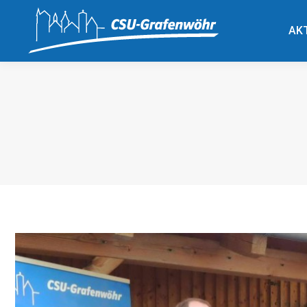
AK
AK