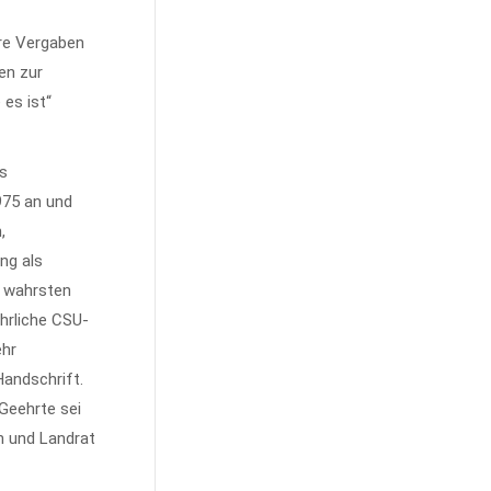
re Vergaben
en zur
es ist“
es
975 an und
,
ng als
m wahrsten
hrliche CSU-
ehr
Handschrift.
 Geehrte sei
h und Landrat