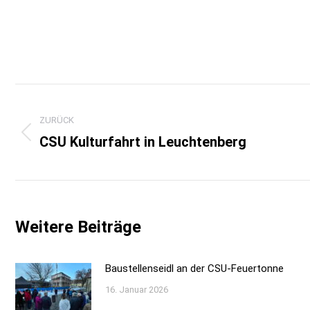
Kommentarnavigation
ZURÜCK
CSU Kulturfahrt in Leuchtenberg
Vorheriger
Beitrag:
Weitere Beiträge
Baustellenseidl an der CSU-Feuertonne
16. Januar 2026