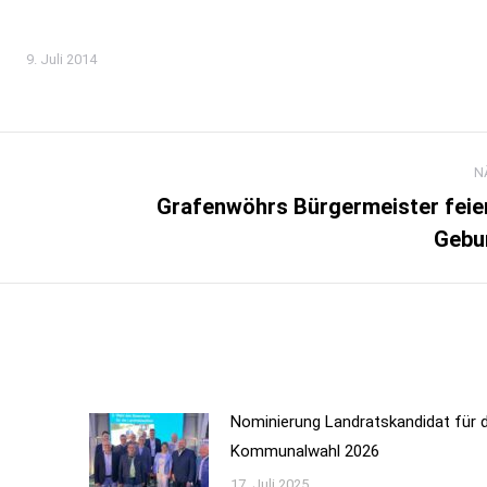
9. Juli 2014
N
Grafenwöhrs Bürgermeister feier
Nächster
Gebu
Beitrag:
Nominierung Landratskandidat für d
Kommunalwahl 2026
17. Juli 2025