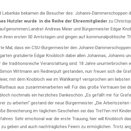
 und Leberkäs bekamen die Besucher des Johanni-Dämmerschoppen 
es Hutzler wurde in die Reihe der Ehrenmitglieder
zu Christop
 aufgenommen.Landrat Andreas Meier und Bürgermeister Edgar Kno
on ihren ersten 50 Amtstagen und gingen auf kommunalpolitische T
ste Mal, dass ein CSU-Bürgermeister den Johanni-Dämmerschoppen
garten gratulierte Edgar Knobloch dabei allen Johannas, Johanns un
 die traditionsreiche Veranstaltung sind. 18 Jahre ununterbrochen
 Simon Wittmann am Rednerpult gestanden, nun freuen sich die Gr
eier, mit dem Knobloch wie im Wahlkampf versprochen am liebste
Rathaus aus zusammenarbeiten will. Für das große Vertrauen bei d
bloch nochmals ein herzliches Dankeschön. „Es gefällt mir für Gra
er zu arbeiten“ gestand der neue Bürgermeister. „Die Arbeitszeiten
oße Bereicherung im täglichen Geschehen sei das Treffen mit Kinde
fahren. Sehr emotional war die erste Trauung, hier will Knobloch da
u geben und auch nachträgliches Feiern zu ermöglichen. Trotz an