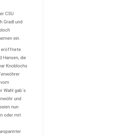
der CSU
h Gradl und
bloch
hemen ein.
 eröffnete.
d Hansen, die
 war Knoblochs
afenwöhrer
n vom
er Wahl gab´s
fenwöhr und
 seien nun
rn oder mit
s
gespannter