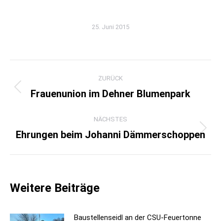
25. Juni 2015
Kommentarnavigation
ZURÜCK
Frauenunion im Dehner Blumenpark
Vorheriger
Beitrag:
NÄCHSTES
Ehrungen beim Johanni Dämmerschoppen
Nächster
Beitrag:
Weitere Beiträge
Baustellenseidl an der CSU-Feuertonne