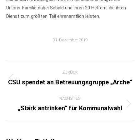
Unions-Familie dabei Sebald und ihren 20 Helfern, die ihren
Dienst zum größten Teil ehrenamtlich leisten.
31. Dezember 2019
Kommentarnavigation
ZURÜCK
CSU spendet an Betreuungsgruppe „Arche“
Vorheriger
Beitrag:
NÄCHSTES
„Stärk antrinken“ für Kommunalwahl
Nächster
Beitrag: