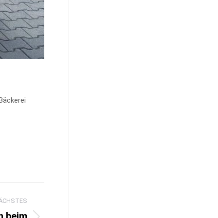
Bäckerei
ÄCHSTES
n beim