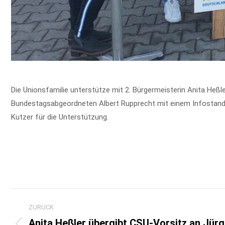
Die Unionsfamilie unterstütze mit 2. Bürgermeisterin Anita H
Bundestagsabgeordneten Albert Rupprecht mit einem Infostand 
Kutzer für die Unterstützung.
Kommentarnavigation
ZURÜCK
Anita Heßler übergibt CSU-Vorsitz an Jür