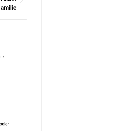
amilie
ie
saler