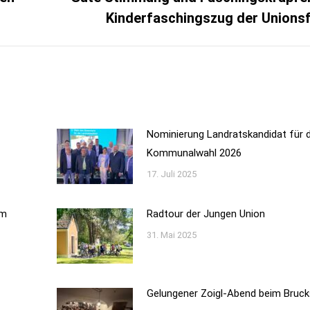
Nächster
Kinderfaschingszug der Unionsf
Beitrag:
Nominierung Landratskandidat für d
Kommunalwahl 2026
17. Juli 2025
im
Radtour der Jungen Union
31. Mai 2025
Gelungener Zoigl-Abend beim Bruck