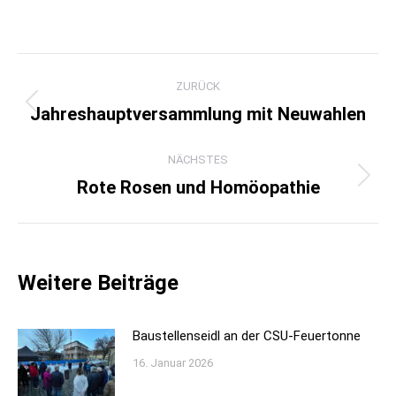
Kommentarnavigation
ZURÜCK
Jahreshauptversammlung mit Neuwahlen
Vorheriger
Beitrag:
NÄCHSTES
Rote Rosen und Homöopathie
Nächster
Beitrag:
Weitere Beiträge
Baustellenseidl an der CSU-Feuertonne
16. Januar 2026