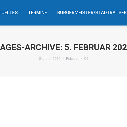
TUELLES
TERMINE
BÜRGERMEISTER/STADTRATSF
TUELLES
TERMINE
BÜRGERMEISTER/STADTRATSFR
TAGES-ARCHIVE:
5. FEBRUAR 20
Sie befinden sich hier:
Start
2020
Februar
05