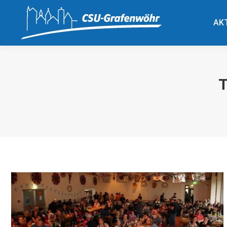
AK
AK