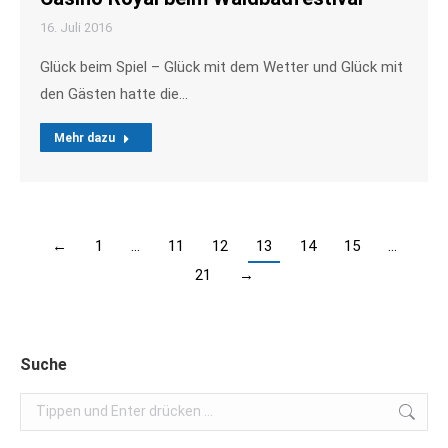
16. Juli 2016
Glück beim Spiel – Glück mit dem Wetter und Glück mit
den Gästen hatte die…
Mehr dazu
←
1
…
11
12
13
14
15
…
21
→
Suche
Search: